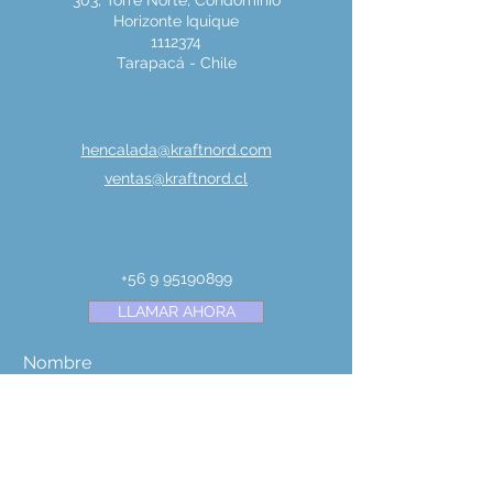
303, Torre Norte, Condominio
Horizonte Iquique
1112374
Tarapacá - Chile
hencalada@kraftnord.com
ventas@kraftnord.cl
+56 9 95190899
LLAMAR AHORA
Nombre
Apellido