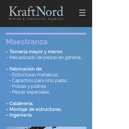
Maestranza
– Tornería mayor y menor.
– Mecanizado de piezas en general.
– Fabricación de:
• Estructuras metálicas.
• Capachos para roto palas.
• Poleas y polines.
• Piezas especiales.
– Calderería.
– Montaje de estructuras.
– Ingeniería.